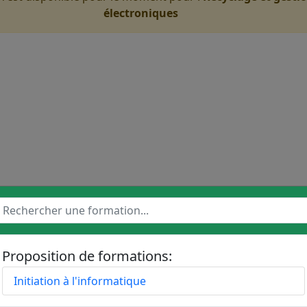
électroniques
laire et Durabilité 〉 Design circula
Proposition de formations:
Initiation à l'informatique