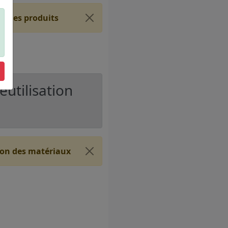
ur les produits
éutilisation
tion des matériaux