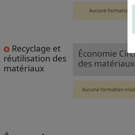
Aucune formation n
Recyclage et
Économie Circul
réutilisation des
des matériaux
matériaux
Aucune formation n'es