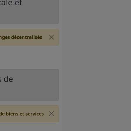
ale et
nges décentralisés
s de
e biens et services