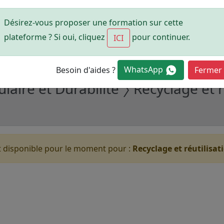
'est disponible pour le moment pour :
Design circulaire po
Désirez-vous proposer une formation sur cette
plateforme ? Si oui, cliquez
pour continuer.
ICI
WhatsApp
Besoin d'aides ?
Fermer
aire et Durabilité 〉 Recyclage et r
t disponible pour le moment pour :
Recyclage et réutilisa