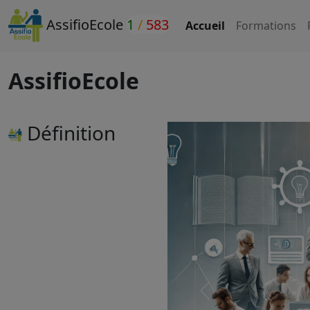
AssifioEcole
1
/
583
Accueil
Formations
AssifioEcole
Définition
Précédant