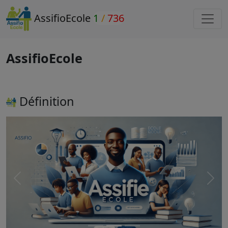
AssifioEcole
1
/
736
AssifioEcole
Définition
Précédant
Suiv